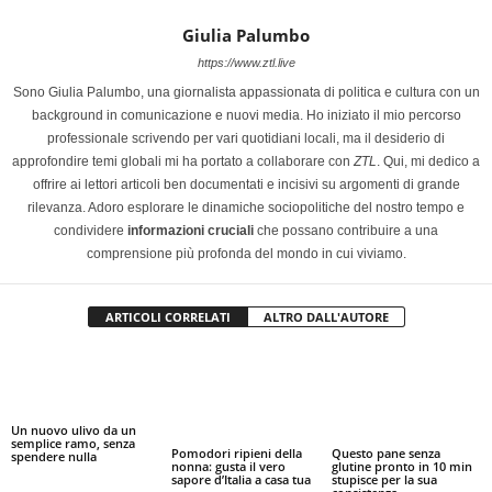
Giulia Palumbo
https://www.ztl.live
Sono Giulia Palumbo, una giornalista appassionata di politica e cultura con un
background in comunicazione e nuovi media. Ho iniziato il mio percorso
professionale scrivendo per vari quotidiani locali, ma il desiderio di
approfondire temi globali mi ha portato a collaborare con
ZTL
. Qui, mi dedico a
offrire ai lettori articoli ben documentati e incisivi su argomenti di grande
rilevanza. Adoro esplorare le dinamiche sociopolitiche del nostro tempo e
condividere
informazioni cruciali
che possano contribuire a una
comprensione più profonda del mondo in cui viviamo.
ARTICOLI CORRELATI
ALTRO DALL'AUTORE
Un nuovo ulivo da un
semplice ramo, senza
Pomodori ripieni della
Questo pane senza
spendere nulla
nonna: gusta il vero
glutine pronto in 10 min
sapore d’Italia a casa tua
stupisce per la sua