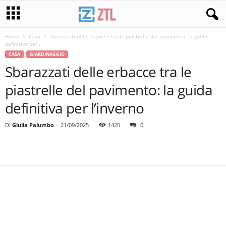
Home
Casa
Sbarazzati delle erbacce tra le piastrelle del pavimento: la guida
definitiva per...
CASA
GIARDINAGGIO
Sbarazzati delle erbacce tra le
piastrelle del pavimento: la guida
definitiva per l’inverno
Di
Giulia Palumbo
-
21/09/2025
1420
0