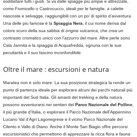
soddisfare tutti i gusti. Si va dalle spiagge più ampie e attrezzate,
come Fiumicello o Castrocucco, ideali per le famiglie, a calette
nascoste e selvagge, raggiungibili con un po’ di spirito d’avventura.
Una delle più famose è la
Spiaggia Nera
, il cui nome deriva dal
colore scuro della sua sabbia di origine vulcanica, che crea un
contrasto cromatico unico con l’azzurro del mare. Altre perle sono
Cala Jannita e la spiaggia di Acquafredda, ognuna con le sue
peculiarità e il suo fascino inconfondibile.
Oltre il mare : escursioni e natura
Maratea non è solo mare. La sua posizione strategica la rende un
punto di partenza ideale per esplorare alcuni dei parchi naturali più
importanti del Sud Italia. Gli amanti del trekking e della natura
possono avventurarsi nei sentieri del
Parco Nazionale del Pollino
,
il più grande d’Italia, o esplorare il Parco Nazionale dell’Appennino
Lucano Val d’Agri Lagonegrese e il vicino Parco Nazionale del
Cilento e Vallo di Diano. Anche il Monte San Biagio offre percorsi
escursionistici che permettono di apprezzare la ricca flora e fauna