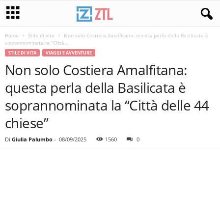
Home
Stile di vita
Non solo Costiera Amalfitana: questa perla della Basilicata è
soprannominata la “Città...
STILE DI VITA
VIAGGI E AVVENTURE
Non solo Costiera Amalfitana:
questa perla della Basilicata è
soprannominata la “Città delle 44
chiese”
Di
Giulia Palumbo
-
08/09/2025
1560
0