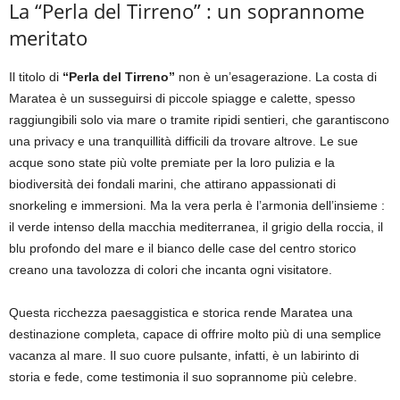
La “Perla del Tirreno” : un soprannome
meritato
Il titolo di
“Perla del Tirreno”
non è un’esagerazione. La costa di
Maratea è un susseguirsi di piccole spiagge e calette, spesso
raggiungibili solo via mare o tramite ripidi sentieri, che garantiscono
una privacy e una tranquillità difficili da trovare altrove. Le sue
acque sono state più volte premiate per la loro pulizia e la
biodiversità dei fondali marini, che attirano appassionati di
snorkeling e immersioni. Ma la vera perla è l’armonia dell’insieme :
il verde intenso della macchia mediterranea, il grigio della roccia, il
blu profondo del mare e il bianco delle case del centro storico
creano una tavolozza di colori che incanta ogni visitatore.
Questa ricchezza paesaggistica e storica rende Maratea una
destinazione completa, capace di offrire molto più di una semplice
vacanza al mare. Il suo cuore pulsante, infatti, è un labirinto di
storia e fede, come testimonia il suo soprannome più celebre.