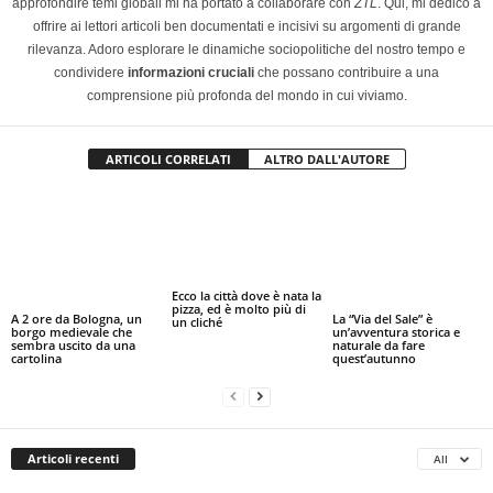
approfondire temi globali mi ha portato a collaborare con
ZTL
. Qui, mi dedico a
offrire ai lettori articoli ben documentati e incisivi su argomenti di grande
rilevanza. Adoro esplorare le dinamiche sociopolitiche del nostro tempo e
condividere
informazioni cruciali
che possano contribuire a una
comprensione più profonda del mondo in cui viviamo.
ARTICOLI CORRELATI
ALTRO DALL'AUTORE
Ecco la città dove è nata la
pizza, ed è molto più di
A 2 ore da Bologna, un
La “Via del Sale” è
un cliché
borgo medievale che
un’avventura storica e
sembra uscito da una
naturale da fare
cartolina
quest’autunno
Articoli recenti
All